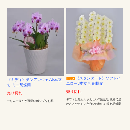
《スタンダード》ソフトイ
《ミディ》チンアンジェム5本立
エロー3本立ち 胡蝶蘭
ち ミニ胡蝶蘭
売り切れ
売り切れ
ギフトに最もふさわしい花並びと風格で温
一りん一りんが可愛いポップなお花
かさとやさしい色合いの珍しい黄色胡蝶蘭