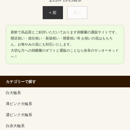
全
23
件
13
-
23
表示
< 前
次 >
新鮮で高品質とご好評いただいております胡蝶蘭の通販サイトです。
開店祝い・就任祝い・新築祝い・開業祝い等 お祝いの花はもちろ
ん、お悔やみの花にも対応いたします。
大切な方への胡蝶蘭のギフトと通販のことなら奈良のサンオーキッド
へ！
カテゴリーで探す
白大輪系
薄ピンク大輪系
濃ピンク大輪系
白赤大輪系