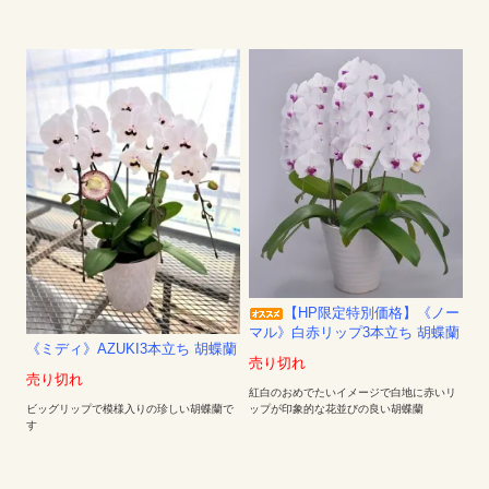
【HP限定特別価格】《ノー
マル》白赤リップ3本立ち 胡蝶蘭
《ミディ》AZUKI3本立ち 胡蝶蘭
売り切れ
売り切れ
紅白のおめでたいイメージで白地に赤いリ
ップが印象的な花並びの良い胡蝶蘭
ビッグリップで模様入りの珍しい胡蝶蘭で
す