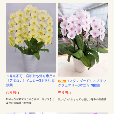
※発送不可・店頭持ち帰り専用※
《アポロン》イエロー3本立ち 胡
《スタンダード》スプリン
蝶蘭
グフェアリー3本立ち 胡蝶蘭
売り切れ
売り切れ
鮮やかな発色で温かみがあり一輪が大きく
淡いピンクがとっても優しい印象の胡蝶蘭
豪華な大輪黄色胡蝶蘭