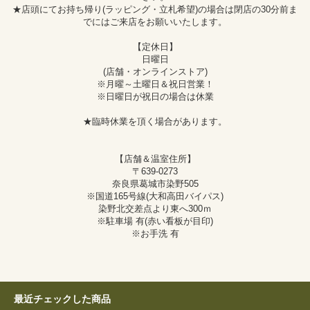
★店頭にてお持ち帰り(ラッピング・立札希望)の場合は閉店の30分前ま
でにはご来店をお願いいたします。
【定休日】
日曜日
(店舗・オンラインストア)
※月曜～土曜日＆祝日営業！
※日曜日が祝日の場合は休業
★臨時休業を頂く場合があります。
【店舗＆温室住所】
〒639-0273
奈良県葛城市染野505
※国道165号線(大和高田バイパス)
染野北交差点より東へ300ｍ
※駐車場 有(赤い看板が目印)
※お手洗 有
最近チェックした商品