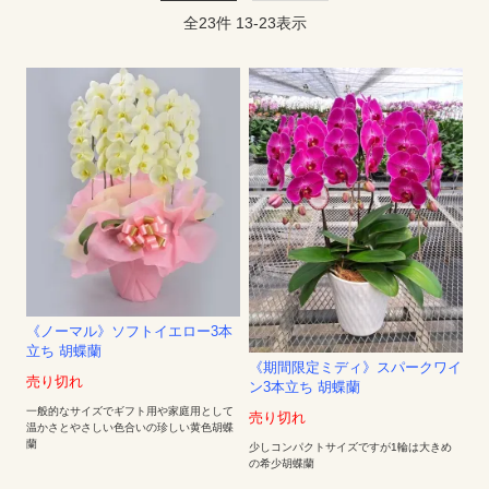
全
23
件
13
-
23
表示
《ノーマル》ソフトイエロー3本
立ち 胡蝶蘭
《期間限定ミディ》スパークワイ
売り切れ
ン3本立ち 胡蝶蘭
一般的なサイズでギフト用や家庭用として
売り切れ
温かさとやさしい色合いの珍しい黄色胡蝶
蘭
少しコンパクトサイズですが1輪は大きめ
の希少胡蝶蘭