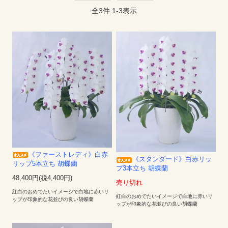
全
3
件
1
-
3
表示
《ファーストレディ》白赤
《スタンダード》白赤リッ
リップ5本立ち 胡蝶蘭
プ3本立ち 胡蝶蘭
48,400円(税4,400円)
売り切れ
紅白のおめでたいイメージで白地に赤いリ
紅白のおめでたいイメージで白地に赤いリ
ップが印象的な花並びの良い胡蝶蘭
ップが印象的な花並びの良い胡蝶蘭