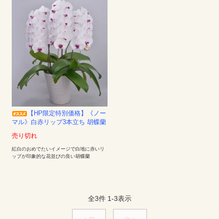
【HP限定特別価格】《ノー
マル》白赤リップ3本立ち 胡蝶蘭
売り切れ
紅白のおめでたいイメージで白地に赤いリ
ップが印象的な花並びの良い胡蝶蘭
全
3
件
1
-
3
表示