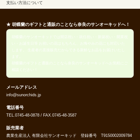
支払い方法について
★ 胡蝶蘭のギフトと通販のことなら奈良のサンオーキッドへ！
胡蝶蘭のサンオーキッドでは開店祝い・就任祝い・新築祝い・開業祝
い・お誕生日等 お祝いの花はもちろん、お悔やみの花にも対応いた
します。 生産者の直接販売だからできる新鮮なお品をお届けいたし
ます。
胡蝶蘭のギフトと通販のことなら奈良のサンオーキッドへお気軽にご
相談ください！
メールアドレス
info@sunorchids.jp
電話番号
TEL.0745-48-0878 / FAX.0745-48-3587
販売業者
農業生産法人 有限会社サンオーキッド 登録番号 T9150002009784