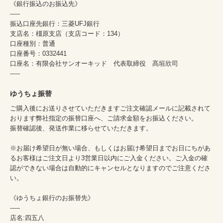
《銀行振込のお振込先》
-----
振込口座先銀行：三菱UFJ銀行
支店名：橿原支店（支店コード：134）
口座種別：普通
口座番号：0332441
口座名：有限会社サンオーキッド 代表取締役 髙垣欣司
-----
ゆうちょ振替
ご購入後にお送りさせていただきますご注文確認メールに記載されて
おります弊社指定の振替口座へ、ご請求金額をお振込ください。
振替確認後、発送作業に移らせていただきます。
※お届け希望日が無い場合、もしくはお届け希望日までお日にちがあ
るお客様はご注文日より3営業日以内にご入金ください。ご入金の確
認ができない場合は自動的にキャンセルとなりますのでご注意くださ
い。
《ゆうちょ銀行のお振替先》
-----
店名:四五八