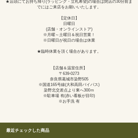
★店頭にてお持ち帰り(ラッピング・立札希望)の場合は閉店の30分前ま
でにはご来店をお願いいたします。
【定休日】
日曜日
(店舗・オンラインストア)
※月曜～土曜日＆祝日営業！
※日曜日が祝日の場合は休業
★臨時休業を頂く場合があります。
【店舗＆温室住所】
〒639-0273
奈良県葛城市染野505
※国道165号線(大和高田バイパス)
染野北交差点より東へ300ｍ
※駐車場 有(赤い看板が目印)
※お手洗 有
最近チェックした商品