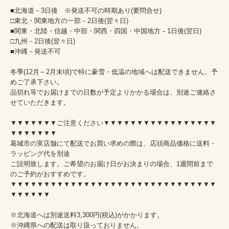
■北海道－3日後 ※発送不可の時期あり(要問合せ)
□東北・関東地方の一部－2日後(翌々日)
■関東・北陸・信越・中部・関西・四国・中国地方－1日後(翌日)
□九州－2日後(翌々日)
■沖縄－発送不可
冬季(12月～2月末頃)で特に豪雪・低温の地域へは配送できません。予
めご了承下さい。
品切れ等でお届けまでの日数が予定よりかかる場合は、別途ご連絡さ
せていただきます。
▼▼▼▼▼▼▼ご注意ください▼▼▼▼▼▼▼▼▼▼▼▼▼▼▼▼▼
▼▼▼▼▼▼▼
葛城市の実店舗にて配送でお買い求めの際は、店頭商品価格に送料・
ラッピング代を別途
ご説明致します。ご希望のお届け日がお決まりの場合、1週間前まで
のご予約がおすすめです。
▼▼▼▼▼▼▼▼▼▼▼▼▼▼▼▼▼▼▼▼▼▼▼▼▼▼▼▼▼▼▼
▼▼▼▼▼▼
※北海道へは別途送料3,300円(税込)がかかります。
※沖縄県への配送は取り扱っておりません。