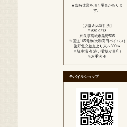
★臨時休業を頂く場合がありま
す。
【店舗＆温室住所】
〒639-0273
奈良県葛城市染野505
※国道165号線(大和高田バイパス)
染野北交差点より東へ300ｍ
※駐車場 有(赤い看板が目印)
※お手洗 有
モバイルショップ