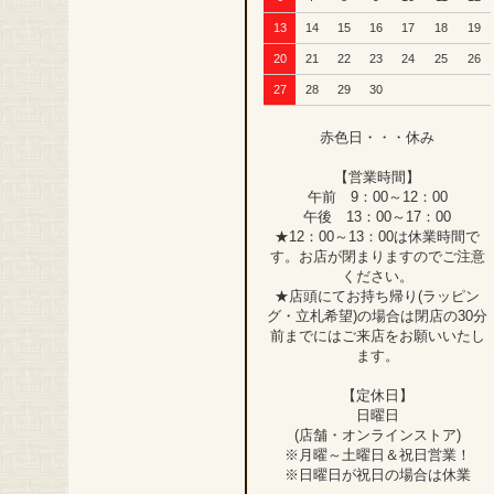
13
14
15
16
17
18
19
20
21
22
23
24
25
26
27
28
29
30
赤色日・・・休み
【営業時間】
午前 9：00～12：00
午後 13：00～17：00
★12：00～13：00は休業時間で
す。お店が閉まりますのでご注意
ください。
★店頭にてお持ち帰り(ラッピン
グ・立札希望)の場合は閉店の30分
前までにはご来店をお願いいたし
ます。
【定休日】
日曜日
(店舗・オンラインストア)
※月曜～土曜日＆祝日営業！
※日曜日が祝日の場合は休業