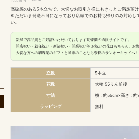
高級感のある5本立ちで、大切なお取引き様にもきっとご満足頂
※ただいま発送不可になっており店頭でのお持ち帰りのみ対応し
い。
新鮮で高品質とご好評いただいております胡蝶蘭の通販サイトです。
開店祝い・就任祝い・新築祝い・開業祝い等 お祝いの花はもちろん、お
大切な方への胡蝶蘭のギフトと通販のことなら奈良のサンオーキッドへ！
立数
5本立
花数
大輪 55りん前後
寸法
横 : 約55cm×高さ : 約
ラッピング
無料