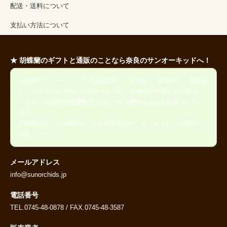
配送・送料について
支払い方法について
★ 胡蝶蘭のギフトと通販のことなら奈良のサンオーキッドへ！
胡蝶蘭のサンオーキッドでは開店祝い・就任祝い・新築祝い・開業祝
い・お誕生日等 お祝いの花はもちろん、お悔やみの花にも対応いた
します。 生産者の直接販売だからできる新鮮なお品をお届けいたし
ます。
胡蝶蘭のギフトと通販のことなら奈良のサンオーキッドへお気軽にご
相談ください！
メールアドレス
info@sunorchids.jp
電話番号
TEL.0745-48-0878 / FAX.0745-48-3587