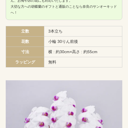
ん、お悔やみの花にも対応いたします。
大切な方への胡蝶蘭のギフトと通販のことなら奈良のサンオーキッド
へ！
立数
3本立ち
花数
小輪 30りん前後
寸法
横 : 約30cm×高さ : 約55cm
ラッピング
無料