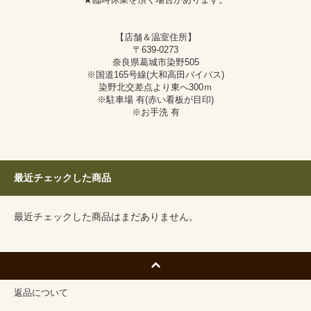
★臨時休業を頂く場合があります。
【店舗＆温室住所】
〒639-0273
奈良県葛城市染野505
※国道165号線(大和高田バイパス)
染野北交差点より東へ300ｍ
※駐車場 有(赤い看板が目印)
※お手洗 有
最近チェックした商品
最近チェックした商品はまだありません。
返品について