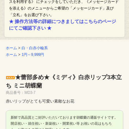
スを利用する》 にチェックをしていただき、《メッセージカード
を添える》のメニューからご希望の「メッセージカード」及び
「立札」をお選び下さい。
★ 操作方法等の詳細につきましてはこちらのページ
にてご確認下さい ★
ホーム
>
白・白赤小輪系
ホーム
>
1円～9,999円
★蕾部多め★《ミディ》白赤リップ3本立
ち ミニ胡蝶蘭
商品番号：MD3-7
赤いリップがとても可愛い素敵なお花
新鮮で高品質とご好評いただいております胡蝶蘭の通販サイトです。
開店祝い・就任祝い・新築祝い・開業祝い等 お祝いの花はもちろ