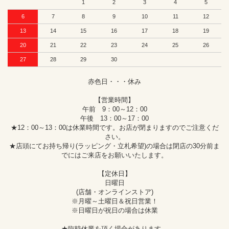
1
2
3
4
5
6
7
8
9
10
11
12
13
14
15
16
17
18
19
20
21
22
23
24
25
26
27
28
29
30
赤色日・・・休み
【営業時間】
午前 9：00～12：00
午後 13：00～17：00
★12：00～13：00は休業時間です。お店が閉まりますのでご注意くだ
さい。
★店頭にてお持ち帰り(ラッピング・立札希望)の場合は閉店の30分前ま
でにはご来店をお願いいたします。
【定休日】
日曜日
(店舗・オンラインストア)
※月曜～土曜日＆祝日営業！
※日曜日が祝日の場合は休業