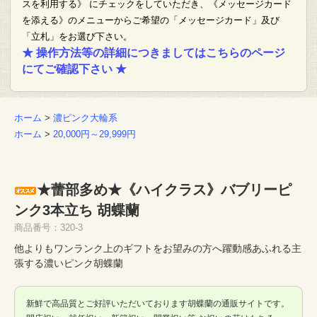
スを利用する》 にチェックをしていただき、《メッセージカード
を添える》のメニューからご希望の「メッセージカード」及び
「立札」をお選び下さい。
★ 操作方法等の詳細につきましてはこちらのページ
にてご確認下さい ★
ホーム
>
濃ピンク大輪系
ホーム
>
20,000円～29,999円
★蕾部多め★《ハイクラス》バブリーピ
ンク3本立ち 胡蝶蘭
商品番号：320-3
他よりもワンランク上のギフトをお望みの方へ躍動感あふれる主
張する濃いピンク胡蝶蘭
新鮮で高品質とご好評いただいております胡蝶蘭の通販サイトです。