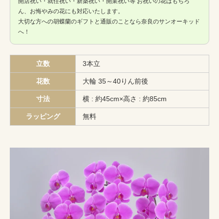
開店祝い・就任祝い・新築祝い・開業祝い等 お祝いの花はもちろ
ん、お悔やみの花にも対応いたします。
大切な方への胡蝶蘭のギフトと通販のことなら奈良のサンオーキッド
へ！
立数
3本立
花数
大輪 35～40りん前後
寸法
横 : 約45cm×高さ : 約85cm
ラッピング
無料