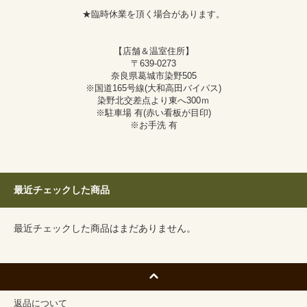
★臨時休業を頂く場合があります。
【店舗＆温室住所】
〒639-0273
奈良県葛城市染野505
※国道165号線(大和高田バイパス)
染野北交差点より東へ300ｍ
※駐車場 有(赤い看板が目印)
※お手洗 有
最近チェックした商品
最近チェックした商品はまだありません。
返品について