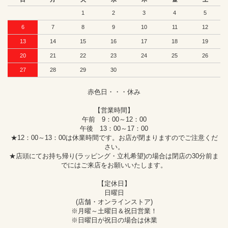
1
2
3
4
5
6
7
8
9
10
11
12
13
14
15
16
17
18
19
20
21
22
23
24
25
26
27
28
29
30
赤色日・・・休み
【営業時間】
午前 9：00～12：00
午後 13：00～17：00
★12：00～13：00は休業時間です。お店が閉まりますのでご注意くだ
さい。
★店頭にてお持ち帰り(ラッピング・立札希望)の場合は閉店の30分前ま
でにはご来店をお願いいたします。
【定休日】
日曜日
(店舗・オンラインストア)
※月曜～土曜日＆祝日営業！
※日曜日が祝日の場合は休業