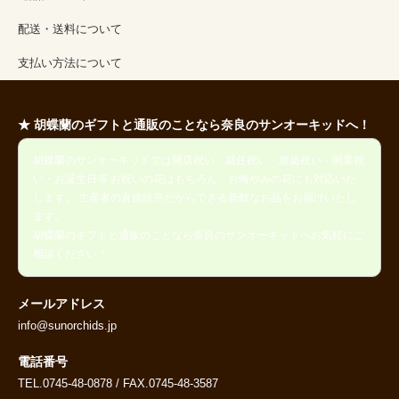
配送・送料について
支払い方法について
★ 胡蝶蘭のギフトと通販のことなら奈良のサンオーキッドへ！
胡蝶蘭のサンオーキッドでは開店祝い・就任祝い・新築祝い・開業祝
い・お誕生日等 お祝いの花はもちろん、お悔やみの花にも対応いた
します。 生産者の直接販売だからできる新鮮なお品をお届けいたし
ます。
胡蝶蘭のギフトと通販のことなら奈良のサンオーキッドへお気軽にご
相談ください！
メールアドレス
info@sunorchids.jp
電話番号
TEL.0745-48-0878 / FAX.0745-48-3587